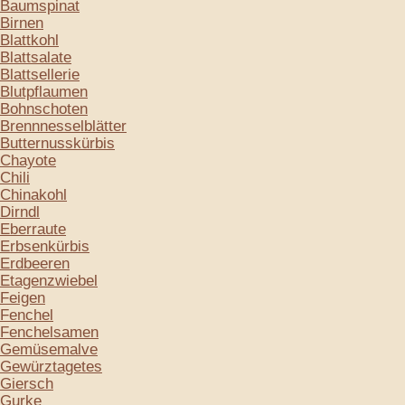
Baumspinat
Birnen
Blattkohl
Blattsalate
Blattsellerie
Blutpflaumen
Bohnschoten
Brennnesselblätter
Butternusskürbis
Chayote
Chili
Chinakohl
Dirndl
Eberraute
Erbsenkürbis
Erdbeeren
Etagenzwiebel
Feigen
Fenchel
Fenchelsamen
Gemüsemalve
Gewürztagetes
Giersch
Gurke