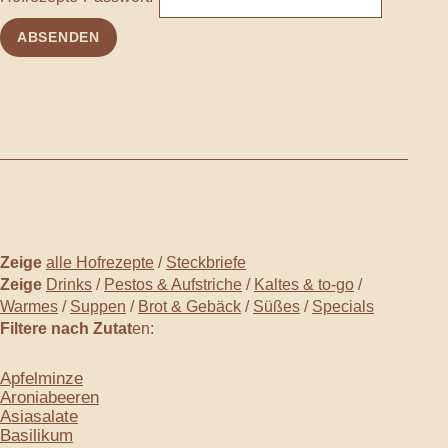
Zeige
alle Hofrezepte
/
Steckbriefe
Zeige
Drinks
/
Pestos & Aufstriche
/
Kaltes & to-go
/
Warmes
/
Suppen
/
Brot & Gebäck
/
Süßes
/
Specials
Filtere nach Zutat
en:
Apfelminze
Aroniabeeren
Asiasalate
Basilikum