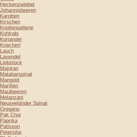
Heckenzwiebel
Johannisbeeren
Karotten
Kirschen
Knollensellerie
Kohlrabi
Koriander
Kriecherl
Lauch
Lavendel
Liebstock
Majoran
Malabarspinat
Mangold
Marillen
Maulbeeren
Melanzani
Neuseeländer Spinat
Oregano
Pak Choi
Paprika
Patisson
Petersilie