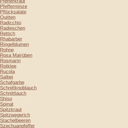
Pfefferkraut
Pfefferminze
Pflücksalate
Quitten
Radicchio
Radieschen
Rettich
Rhabarber
Ringelblumen
Rohne
Rosa Mairüben
Rosmarin
Rotklee
Rucola
Salbei
Schafgarbe
Schnittknoblauch
Schnittlauch
Shiso
Spinat
Spitzkraut
Spitzwegerich
Stachelbeeren
Szechuanpfeffer