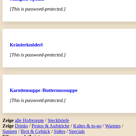
[This is password-protected.]
Kräuterknöderl
[This is password-protected.]
Karottensuppe /Butternusssuppe
[This is password-protected.]
Zeige
alle Hofrezepte
/
Steckbriefe
Zeige
Drinks
/
Pestos & Aufstriche
/
Kaltes & to-go
/
Warmes
/
Suppen
/
Brot & Gebäck
/
Süßes
/
Specials