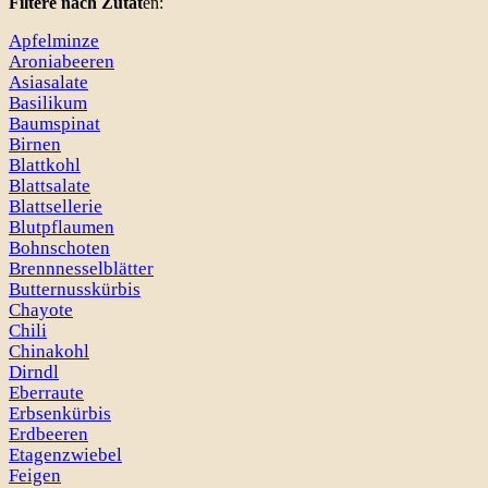
Filtere nach Zutat
en:
Apfelminze
Aroniabeeren
Asiasalate
Basilikum
Baumspinat
Birnen
Blattkohl
Blattsalate
Blattsellerie
Blutpflaumen
Bohnschoten
Brennnesselblätter
Butternusskürbis
Chayote
Chili
Chinakohl
Dirndl
Eberraute
Erbsenkürbis
Erdbeeren
Etagenzwiebel
Feigen