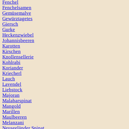
Fenchel
Fenchelsamen
Gemüsemalve
Gewürztagetes
Giersch
Gurke
Heckenzwiebel
Johannisbeeren
Karotten
Kirschen
Knollensellerie
Kohlrabi
Koriander
Kriecherl
Lauch
Lavendel
Liebstock
Majoran
Malabarspinat
Mangold
Marillen
Maulbeeren
Melanzani
Neuseeländer Spinat