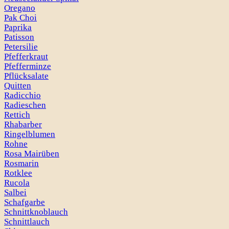
Oregano
Pak Choi
Paprika
Patisson
Petersilie
Pfefferkraut
Pfefferminze
Pflücksalate
Quitten
Radicchio
Radieschen
Rettich
Rhabarber
Ringelblumen
Rohne
Rosa Mairüben
Rosmarin
Rotklee
Rucola
Salbei
Schafgarbe
Schnittknoblauch
Schnittlauch