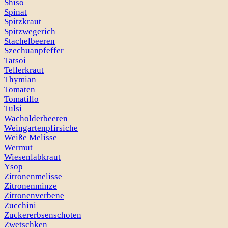
Shiso
Spinat
Spitzkraut
Spitzwegerich
Stachelbeeren
Szechuanpfeffer
Tatsoi
Tellerkraut
Thymian
Tomaten
Tomatillo
Tulsi
Wacholderbeeren
Weingartenpfirsiche
Weiße Melisse
Wermut
Wiesenlabkraut
Ysop
Zitronenmelisse
Zitronenminze
Zitronenverbene
Zucchini
Zuckererbsenschoten
Zwetschken