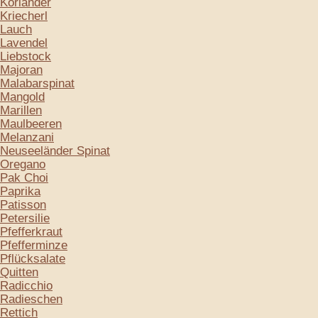
Koriander
Kriecherl
Lauch
Lavendel
Liebstock
Majoran
Malabarspinat
Mangold
Marillen
Maulbeeren
Melanzani
Neuseeländer Spinat
Oregano
Pak Choi
Paprika
Patisson
Petersilie
Pfefferkraut
Pfefferminze
Pflücksalate
Quitten
Radicchio
Radieschen
Rettich