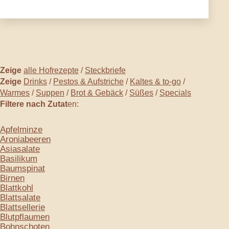
Zeige
alle Hofrezepte
/
Steckbriefe
Zeige
Drinks
/
Pestos & Aufstriche
/
Kaltes & to-go
/
Warmes
/
Suppen
/
Brot & Gebäck
/
Süßes
/
Specials
Filtere nach Zutat
en:
Apfelminze
Aroniabeeren
Asiasalate
Basilikum
Baumspinat
Birnen
Blattkohl
Blattsalate
Blattsellerie
Blutpflaumen
Bohnschoten