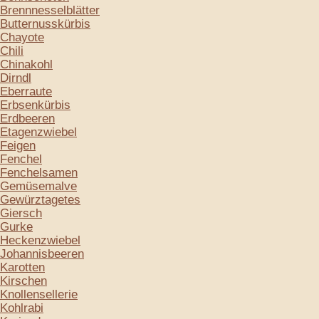
Brennnesselblätter
Butternusskürbis
Chayote
Chili
Chinakohl
Dirndl
Eberraute
Erbsenkürbis
Erdbeeren
Etagenzwiebel
Feigen
Fenchel
Fenchelsamen
Gemüsemalve
Gewürztagetes
Giersch
Gurke
Heckenzwiebel
Johannisbeeren
Karotten
Kirschen
Knollensellerie
Kohlrabi