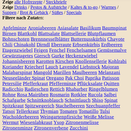
Zeige
alle Hofrezepte
/
Steckbriefe
Zeige
Drinks
/
Pestos & Aufstriche
/
Kaltes & to-go
/
Warmes
/
Suppen
/
Brot & Gebäck
/
Süßes
/
Specials
Filtere nach Zutat
en:
Apfelminze
Aroniabeeren
Asiasalate
Basilikum
Baumspinat
Birnen
Blattkohl
Blattsalate
Blattsellerie
Blutpflaumen
Bohnschoten
Brennnesselblätter
Butternusskürbis
Chayote
Chili
Chinakohl
Dirndl
Eberraute
Erbsenkürbis
Erdbeeren
Etagenzwiebel
Feigen
Fenchel
Fenchelsamen
Gemüsemalve
Gewürztagetes
Giersch
Gurke
Heckenzwiebel
Johannisbeeren
Karotten
Kirschen
Knollensellerie
Kohlrabi
Koriander
Kriecherl
Lauch
Lavendel
Liebstock
Majoran
Malabarspinat
Mangold
Marillen
Maulbeeren
Melanzani
Neuseeländer Spinat
Oregano
Pak Choi
Paprika
Patisson
Petersilie
Pfefferkraut
Pfefferminze
Pflücksalate
Quitten
Radicchio
Radieschen
Rettich
Rhabarber
Ringelblumen
Rohne
Rosa Mairüben
Rosmarin
Rotklee
Rucola
Salbei
Schafgarbe
Schnittknoblauch
Schnittlauch
Shiso
Spinat
Spitzkraut
Spitzwegerich
Stachelbeeren
Szechuanpfeffer
Tatsoi
Tellerkraut
Thymian
Tomaten
Tomatillo
Tulsi
Wacholderbeeren
Weingartenpfirsiche
Weiße Melisse
Wermut
Wiesenlabkraut
Ysop
Zitronenmelisse
Zitronenminze
Zitronenverbene
Zucchini