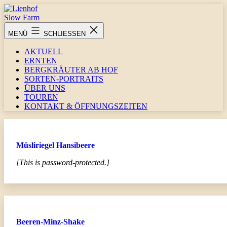
Zum
Inhalt
springen
Lienhof
MENÜ
SCHLIESSEN
Slow
Farm
AKTUELL
ERNTEN
BERGKRÄUTER AB HOF
SORTEN-PORTRAITS
ÜBER UNS
TOUREN
KONTAKT & ÖFFNUNGSZEITEN
Müsliriegel Hansibeere
[This is password-protected.]
Beeren-Minz-Shake