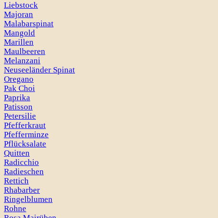
Liebstock
Majoran
Malabarspinat
Mangold
Marillen
Maulbeeren
Melanzani
Neuseeländer Spinat
Oregano
Pak Choi
Paprika
Patisson
Petersilie
Pfefferkraut
Pfefferminze
Pflücksalate
Quitten
Radicchio
Radieschen
Rettich
Rhabarber
Ringelblumen
Rohne
Rosa Mairüben