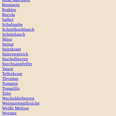
Rosmarin
Rotklee
Rucola
Salbei
Schafgarbe
Schnittknoblauch
Schnittlauch
Shiso
Spinat
Spitzkraut
Spitzwegerich
Stachelbeeren
Szechuanpfeffer
Tatsoi
Tellerkraut
Thymian
Tomaten
Tomatillo
Tulsi
Wacholderbeeren
Weingartenpfirsiche
Weiße Melisse
Wermut