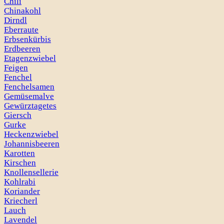
Chili
Chinakohl
Dirndl
Eberraute
Erbsenkürbis
Erdbeeren
Etagenzwiebel
Feigen
Fenchel
Fenchelsamen
Gemüsemalve
Gewürztagetes
Giersch
Gurke
Heckenzwiebel
Johannisbeeren
Karotten
Kirschen
Knollensellerie
Kohlrabi
Koriander
Kriecherl
Lauch
Lavendel