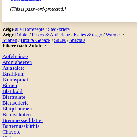
[This is password-protected.]
Zeige
alle Hofrezepte
/
Steckbriefe
Zeige
Drinks
/
Pestos & Aufstriche
/
Kaltes & to-go
/
Warmes
/
Suppen
/
Brot & Gebäck
/
Süßes
/
Specials
Filtere nach Zutat
en:
Apfelminze
Aroniabeeren
Asiasalate
Basilikum
Baumspinat
Birnen
Blattkohl
Blattsalate
Blattsellerie
Blutpflaumen
Bohnschoten
Brennnesselblätter
Butternusskürbis
Chayote