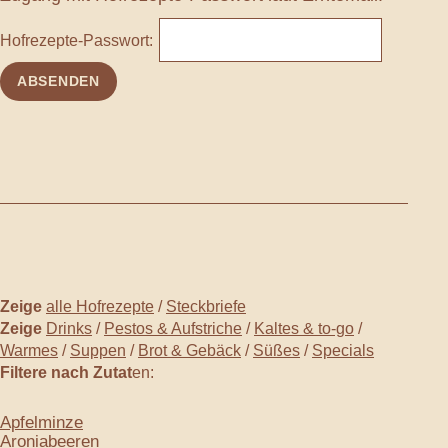
Hofrezepte-Passwort:
Zeige
alle Hofrezepte
/
Steckbriefe
Zeige
Drinks
/
Pestos & Aufstriche
/
Kaltes & to-go
/
Warmes
/
Suppen
/
Brot & Gebäck
/
Süßes
/
Specials
Filtere nach Zutat
en:
Apfelminze
Aroniabeeren