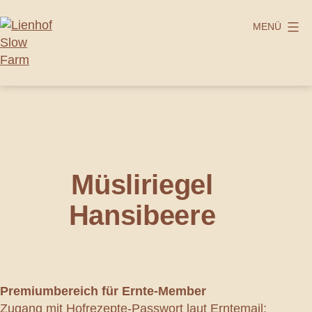
Zum
Inhalt
MENÜ
springen
Lienhof
Slow
Farm
Müsliriegel
Hansibeere
Premiumbereich
für Ernte-Member
Zugang mit Hofrezepte-Passwort laut Erntemail: