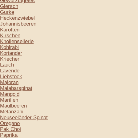
Gewürztagetes
Giersch
Gurke
Heckenzwiebel
Johannisbeeren
Karotten
Kirschen
Knollensellerie
Kohlrabi
Koriander
Kriecherl
Lauch
Lavendel
Liebstock
Majoran
Malabarspinat
Mangold
Marillen
Maulbeeren
Melanzani
Neuseeländer Spinat
Oregano
Pak Choi
Paprika