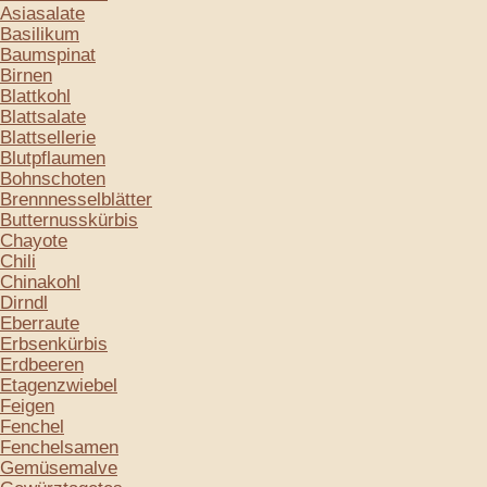
Asiasalate
Basilikum
Baumspinat
Birnen
Blattkohl
Blattsalate
Blattsellerie
Blutpflaumen
Bohnschoten
Brennnesselblätter
Butternusskürbis
Chayote
Chili
Chinakohl
Dirndl
Eberraute
Erbsenkürbis
Erdbeeren
Etagenzwiebel
Feigen
Fenchel
Fenchelsamen
Gemüsemalve