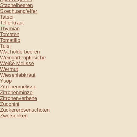
Stachelbeeren
Szechuanpfeffer
Tatsoi
Tellerkraut
Thymian
Tomaten
Tomatillo
Tulsi
Wacholderbeeren
Weingartenpfirsiche
Weiße Melisse
Wermut
Wiesenlabkraut
Ysop
Zitronenmelisse
Zitronenminze
Zitronenverbene
Zucchini
Zuckererbsenschoten
Zwetschken