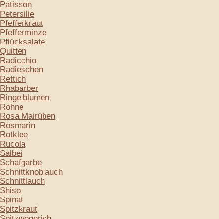
Patisson
Petersilie
Pfefferkraut
Pfefferminze
Pflücksalate
Quitten
Radicchio
Radieschen
Rettich
Rhabarber
Ringelblumen
Rohne
Rosa Mairüben
Rosmarin
Rotklee
Rucola
Salbei
Schafgarbe
Schnittknoblauch
Schnittlauch
Shiso
Spinat
Spitzkraut
Spitzwegerich