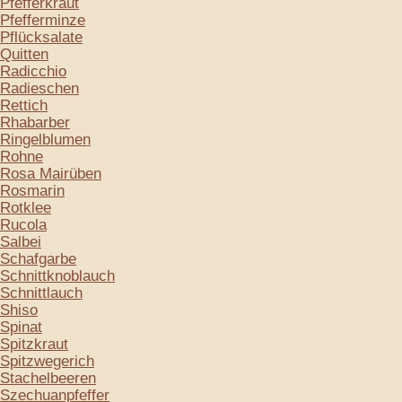
Pfefferkraut
Pfefferminze
Pflücksalate
Quitten
Radicchio
Radieschen
Rettich
Rhabarber
Ringelblumen
Rohne
Rosa Mairüben
Rosmarin
Rotklee
Rucola
Salbei
Schafgarbe
Schnittknoblauch
Schnittlauch
Shiso
Spinat
Spitzkraut
Spitzwegerich
Stachelbeeren
Szechuanpfeffer