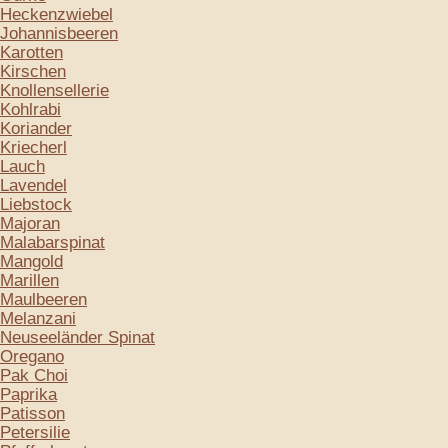
Heckenzwiebel
Johannisbeeren
Karotten
Kirschen
Knollensellerie
Kohlrabi
Koriander
Kriecherl
Lauch
Lavendel
Liebstock
Majoran
Malabarspinat
Mangold
Marillen
Maulbeeren
Melanzani
Neuseeländer Spinat
Oregano
Pak Choi
Paprika
Patisson
Petersilie