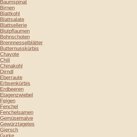
Baumspinat
Birnen
Blattkohl
Blattsalate
Blattsellerie
Blutpflaumen
Bohnschoten
Brennnesselblätter
Butternusskürbis
Chayote
Chili
Chinakohl
Dirndl
Eberraute
Erbsenkürbis
Erdbeeren
Etagenzwiebel
Feigen
Fenchel
Fenchelsamen
Gemüsemalve
Gewürztagetes
Giersch
Gurke