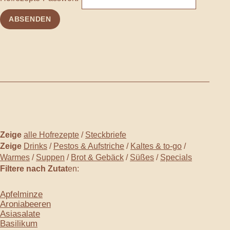
Zeige
alle Hofrezepte
/
Steckbriefe
Zeige
Drinks
/
Pestos & Aufstriche
/
Kaltes & to-go
/
Warmes
/
Suppen
/
Brot & Gebäck
/
Süßes
/
Specials
Filtere nach Zutat
en:
Apfelminze
Aroniabeeren
Asiasalate
Basilikum