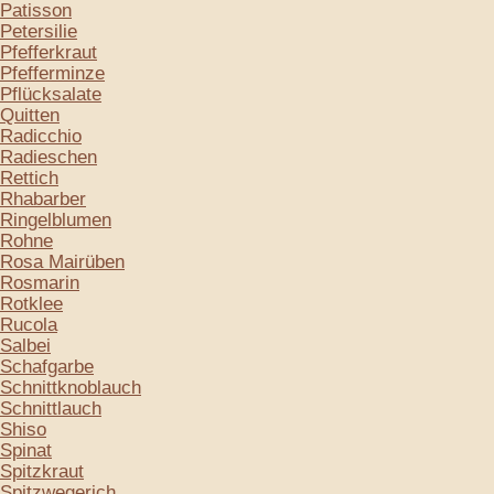
Patisson
Petersilie
Pfefferkraut
Pfefferminze
Pflücksalate
Quitten
Radicchio
Radieschen
Rettich
Rhabarber
Ringelblumen
Rohne
Rosa Mairüben
Rosmarin
Rotklee
Rucola
Salbei
Schafgarbe
Schnittknoblauch
Schnittlauch
Shiso
Spinat
Spitzkraut
Spitzwegerich