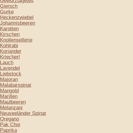
Gewürztagetes
Giersch
Gurke
Heckenzwiebel
Johannisbeeren
Karotten
Kirschen
Knollensellerie
Kohlrabi
Koriander
Kriecherl
Lauch
Lavendel
Liebstock
Majoran
Malabarspinat
Mangold
Marillen
Maulbeeren
Melanzani
Neuseeländer Spinat
Oregano
Pak Choi
Paprika