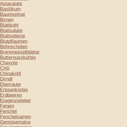
Asiasalate
Basilikum
Baumspinat
Birnen
Blattkohl
Blattsalate
Blattsellerie
Blutpflaumen
Bohnschoten
Brennnesselblätter
Butternusskürbis
Chayote
Chili
Chinakohl
Dirndl
Eberraute
Erbsenkürbis
Erdbeeren
Etagenzwiebel
Feigen
Fenchel
Fenchelsamen
Gemüsemalve