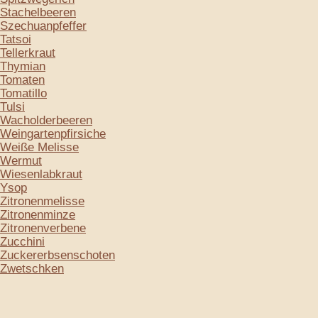
Stachelbeeren
Szechuanpfeffer
Tatsoi
Tellerkraut
Thymian
Tomaten
Tomatillo
Tulsi
Wacholderbeeren
Weingartenpfirsiche
Weiße Melisse
Wermut
Wiesenlabkraut
Ysop
Zitronenmelisse
Zitronenminze
Zitronenverbene
Zucchini
Zuckererbsenschoten
Zwetschken