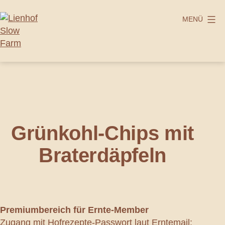
Zum
Inhalt
MENÜ
springen
Lienhof
Slow
Farm
Grünkohl-Chips mit
Braterdäpfeln
Premiumbereich
für Ernte-Member
Zugang mit Hofrezepte-Passwort laut Erntemail: