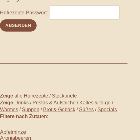
Hofrezepte-Passwort:
Zeige
alle Hofrezepte
/
Steckbriefe
Zeige
Drinks
/
Pestos & Aufstriche
/
Kaltes & to-go
/
Warmes
/
Suppen
/
Brot & Gebäck
/
Süßes
/
Specials
Filtere nach Zutat
en:
Apfelminze
Aroniabeeren