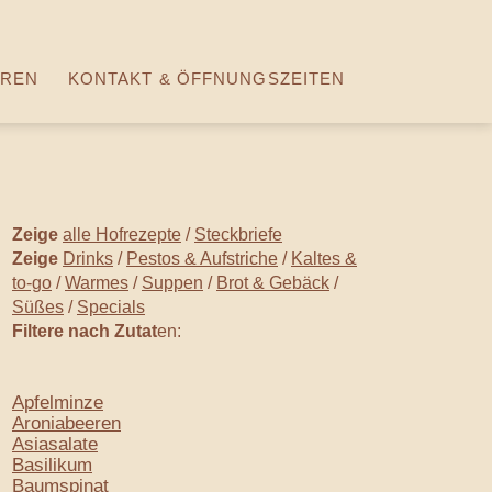
REN
KONTAKT & ÖFFNUNGSZEITEN
Zeige
alle Hofrezepte
/
Steckbriefe
Zeige
Drinks
/
Pestos & Aufstriche
/
Kaltes &
to-go
/
Warmes
/
Suppen
/
Brot & Gebäck
/
Süßes
/
Specials
Filtere nach Zutat
en:
Apfelminze
Aroniabeeren
Asiasalate
Basilikum
Baumspinat