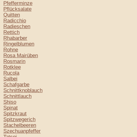
Pfefferminze
Pflücksalate
Quitten
Radicchio
Radieschen
Rettich
Rhabarber
Ringelblumen
Rohne
Rosa Mairüben
Rosmarin
Rotklee
Rucola
Salbei
Schafgarbe
Schnittknoblauch
Schnittlauch
Shiso
Spinat
Spitzkraut
Spitzwegerich
Stachelbeeren
Szechuanpfeffer
Tatsoi