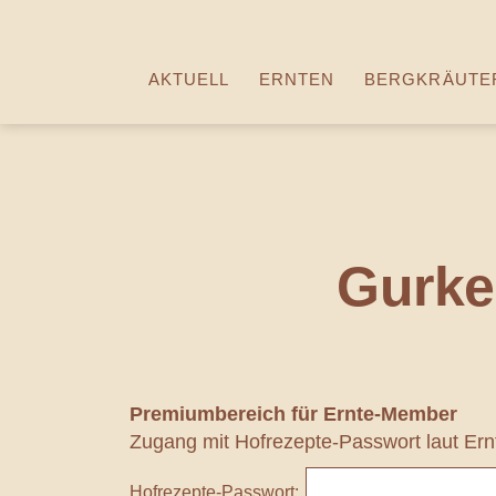
Zum
Inhalt
Lienhof
springen
AKTUELL
ERNTEN
BERGKRÄUTER
Slow
Farm
Gurke
Premiumbereich
für Ernte-Member
Zugang mit Hofrezepte-Passwort laut Ern
Hofrezepte-Passwort: