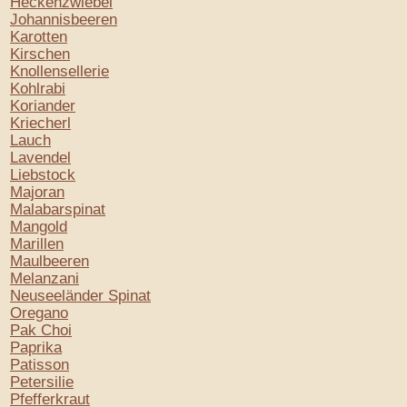
Heckenzwiebel
Johannisbeeren
Karotten
Kirschen
Knollensellerie
Kohlrabi
Koriander
Kriecherl
Lauch
Lavendel
Liebstock
Majoran
Malabarspinat
Mangold
Marillen
Maulbeeren
Melanzani
Neuseeländer Spinat
Oregano
Pak Choi
Paprika
Patisson
Petersilie
Pfefferkraut