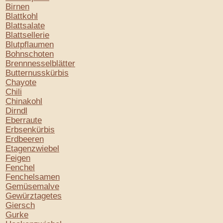
Birnen
Blattkohl
Blattsalate
Blattsellerie
Blutpflaumen
Bohnschoten
Brennnesselblätter
Butternusskürbis
Chayote
Chili
Chinakohl
Dirndl
Eberraute
Erbsenkürbis
Erdbeeren
Etagenzwiebel
Feigen
Fenchel
Fenchelsamen
Gemüsemalve
Gewürztagetes
Giersch
Gurke