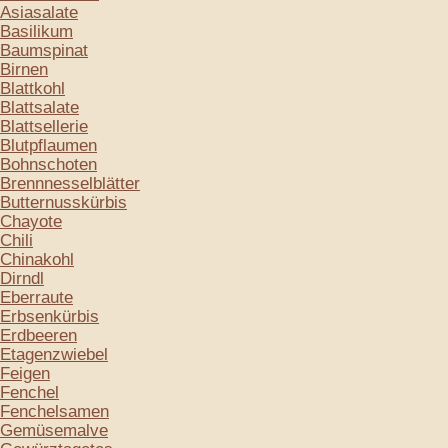
Asiasalate
Basilikum
Baumspinat
Birnen
Blattkohl
Blattsalate
Blattsellerie
Blutpflaumen
Bohnschoten
Brennnesselblätter
Butternusskürbis
Chayote
Chili
Chinakohl
Dirndl
Eberraute
Erbsenkürbis
Erdbeeren
Etagenzwiebel
Feigen
Fenchel
Fenchelsamen
Gemüsemalve