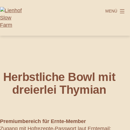
Zum
Inhalt
MENÜ
springen
Lienhof
Slow
Farm
Herbstliche Bowl mit
dreierlei Thymian
Premiumbereich
für Ernte-Member
Zugang mit Hofrezepte-Passwort laut Erntemail: