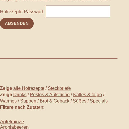
Hofrezepte-Passwort:
Zeige
alle Hofrezepte
/
Steckbriefe
Zeige
Drinks
/
Pestos & Aufstriche
/
Kaltes & to-go
/
Warmes
/
Suppen
/
Brot & Gebäck
/
Süßes
/
Specials
Filtere nach Zutat
en:
Apfelminze
Aroniabeeren