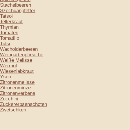
Stachelbeeren
Szechuanpfeffer
Tatsoi
Tellerkraut
Thymian
Tomaten
Tomatillo
Tulsi
Wacholderbeeren
Weingartenpfirsiche
Weiße Melisse
Wermut
Wiesenlabkraut
Ysop
Zitronenmelisse
Zitronenminze
Zitronenverbene
Zucchini
Zuckererbsenschoten
Zwetschken