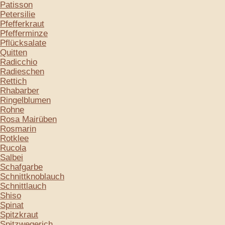
Patisson
Petersilie
Pfefferkraut
Pfefferminze
Pflücksalate
Quitten
Radicchio
Radieschen
Rettich
Rhabarber
Ringelblumen
Rohne
Rosa Mairüben
Rosmarin
Rotklee
Rucola
Salbei
Schafgarbe
Schnittknoblauch
Schnittlauch
Shiso
Spinat
Spitzkraut
Spitzwegerich