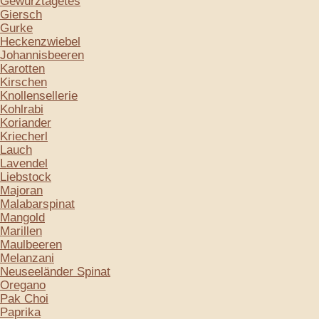
Gewürztagetes
Giersch
Gurke
Heckenzwiebel
Johannisbeeren
Karotten
Kirschen
Knollensellerie
Kohlrabi
Koriander
Kriecherl
Lauch
Lavendel
Liebstock
Majoran
Malabarspinat
Mangold
Marillen
Maulbeeren
Melanzani
Neuseeländer Spinat
Oregano
Pak Choi
Paprika