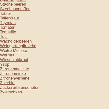
Stachelbeeren
Szechuanpfeffer
Tatsoi
Tellerkraut
Thymian
Tomaten
Tomatillo
Tulsi
Wacholderbeeren
Weingartenpfirsiche
Weiße Melisse
Wermut
Wiesenlabkraut
Ysop
Zitronenmelisse
Zitronenminze
Zitronenverbene
Zucchini
Zuckererbsenschoten
Zwetschken