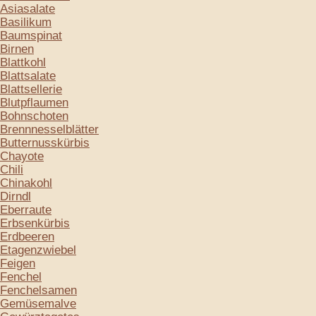
Asiasalate
Basilikum
Baumspinat
Birnen
Blattkohl
Blattsalate
Blattsellerie
Blutpflaumen
Bohnschoten
Brennnesselblätter
Butternusskürbis
Chayote
Chili
Chinakohl
Dirndl
Eberraute
Erbsenkürbis
Erdbeeren
Etagenzwiebel
Feigen
Fenchel
Fenchelsamen
Gemüsemalve