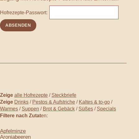
Hofrezepte-Passwort:
Zeige
alle Hofrezepte
/
Steckbriefe
Zeige
Drinks
/
Pestos & Aufstriche
/
Kaltes & to-go
/
Warmes
/
Suppen
/
Brot & Gebäck
/
Süßes
/
Specials
Filtere nach Zutat
en:
Apfelminze
Aroniabeeren