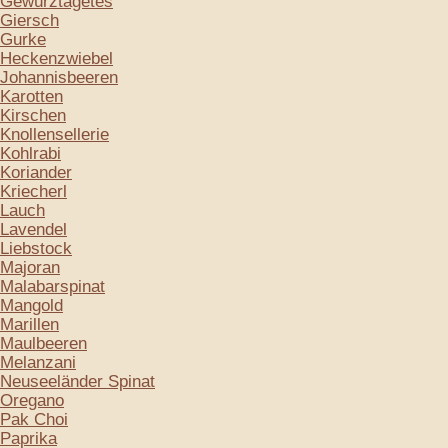
Gewürztagetes
Giersch
Gurke
Heckenzwiebel
Johannisbeeren
Karotten
Kirschen
Knollensellerie
Kohlrabi
Koriander
Kriecherl
Lauch
Lavendel
Liebstock
Majoran
Malabarspinat
Mangold
Marillen
Maulbeeren
Melanzani
Neuseeländer Spinat
Oregano
Pak Choi
Paprika