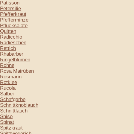
Patisson
Petersilie
Pfefferkraut
Pfefferminze
Pflücksalate
Quitten
Radicchio
Radieschen
Rettich
Rhabarber
Ringelblumen
Rohne
Rosa Mairüben
Rosmarin
Rotklee
Rucola
Salbei
Schafgarbe
Schnittknoblauch
Schnittlauch
Shiso
Spinat
Spitzkraut
Spitzwegerich