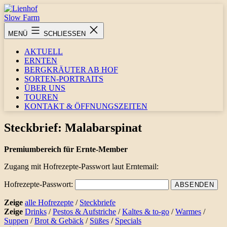
Zum
Inhalt
springen
Lienhof
MENÜ
SCHLIESSEN
Slow
Farm
AKTUELL
ERNTEN
BERGKRÄUTER AB HOF
SORTEN-PORTRAITS
ÜBER UNS
TOUREN
KONTAKT & ÖFFNUNGSZEITEN
Steckbrief: Malabarspinat
Premiumbereich
für Ernte-Member
Zugang mit Hofrezepte-Passwort laut Erntemail:
Hofrezepte-Passwort:
Zeige
alle Hofrezepte
/
Steckbriefe
Zeige
Drinks
/
Pestos & Aufstriche
/
Kaltes & to-go
/
Warmes
/
Suppen
/
Brot & Gebäck
/
Süßes
/
Specials