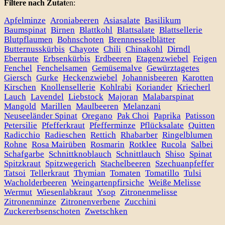
Filtere nach Zutat
en:
Apfelminze
Aroniabeeren
Asiasalate
Basilikum
Baumspinat
Birnen
Blattkohl
Blattsalate
Blattsellerie
Blutpflaumen
Bohnschoten
Brennnesselblätter
Butternusskürbis
Chayote
Chili
Chinakohl
Dirndl
Eberraute
Erbsenkürbis
Erdbeeren
Etagenzwiebel
Feigen
Fenchel
Fenchelsamen
Gemüsemalve
Gewürztagetes
Giersch
Gurke
Heckenzwiebel
Johannisbeeren
Karotten
Kirschen
Knollensellerie
Kohlrabi
Koriander
Kriecherl
Lauch
Lavendel
Liebstock
Majoran
Malabarspinat
Mangold
Marillen
Maulbeeren
Melanzani
Neuseeländer Spinat
Oregano
Pak Choi
Paprika
Patisson
Petersilie
Pfefferkraut
Pfefferminze
Pflücksalate
Quitten
Radicchio
Radieschen
Rettich
Rhabarber
Ringelblumen
Rohne
Rosa Mairüben
Rosmarin
Rotklee
Rucola
Salbei
Schafgarbe
Schnittknoblauch
Schnittlauch
Shiso
Spinat
Spitzkraut
Spitzwegerich
Stachelbeeren
Szechuanpfeffer
Tatsoi
Tellerkraut
Thymian
Tomaten
Tomatillo
Tulsi
Wacholderbeeren
Weingartenpfirsiche
Weiße Melisse
Wermut
Wiesenlabkraut
Ysop
Zitronenmelisse
Zitronenminze
Zitronenverbene
Zucchini
Zuckererbsenschoten
Zwetschken