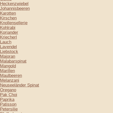
Heckenzwiebel
Johannisbeeren
Karotten
Kirschen
Knollensellerie
Kohlrabi
Koriander
Kriecherl
Lauch
Lavendel
Liebstock
Majoran
Malabarspinat
Mangold
Marillen
Maulbeeren
Melanzani
Neuseeländer Spinat
Oregano
Pak Choi
Paprika
Patisson
Petersilie