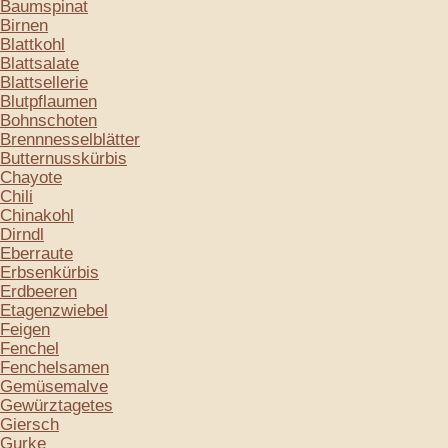
Baumspinat
Birnen
Blattkohl
Blattsalate
Blattsellerie
Blutpflaumen
Bohnschoten
Brennnesselblätter
Butternusskürbis
Chayote
Chili
Chinakohl
Dirndl
Eberraute
Erbsenkürbis
Erdbeeren
Etagenzwiebel
Feigen
Fenchel
Fenchelsamen
Gemüsemalve
Gewürztagetes
Giersch
Gurke