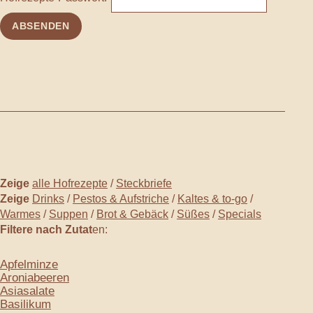
Zeige
alle Hofrezepte
/
Steckbriefe
Zeige
Drinks
/
Pestos & Aufstriche
/
Kaltes & to-go
/
Warmes
/
Suppen
/
Brot & Gebäck
/
Süßes
/
Specials
Filtere nach Zutat
en:
Apfelminze
Aroniabeeren
Asiasalate
Basilikum