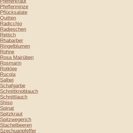
Pfefferkraut
Pfefferminze
Pflücksalate
Quitten
Radicchio
Radieschen
Rettich
Rhabarber
Ringelblumen
Rohne
Rosa Mairüben
Rosmarin
Rotklee
Rucola
Salbei
Schafgarbe
Schnittknoblauch
Schnittlauch
Shiso
Spinat
Spitzkraut
Spitzwegerich
Stachelbeeren
Szechuanpfeffer