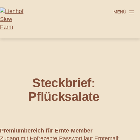
Zum
Inhalt
MENÜ
springen
Lienhof
Slow
Farm
Steckbrief:
Pflücksalate
Premiumbereich
für Ernte-Member
Zugang mit Hofrezepte-Passwort laut Erntemail: