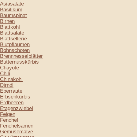
Asiasalate
Basilikum
Baumspinat
Birnen
Blattkohl
Blattsalate
Blattsellerie
Blutpflaumen
Bohnschoten
Brennnesselblätter
Butternusskürbis
Chayote
Chili
Chinakohl
Dirndl
Eberraute
Erbsenkürbis
Erdbeeren
Etagenzwiebel
Feigen
Fenchel
Fenchelsamen
Gemüsemalve