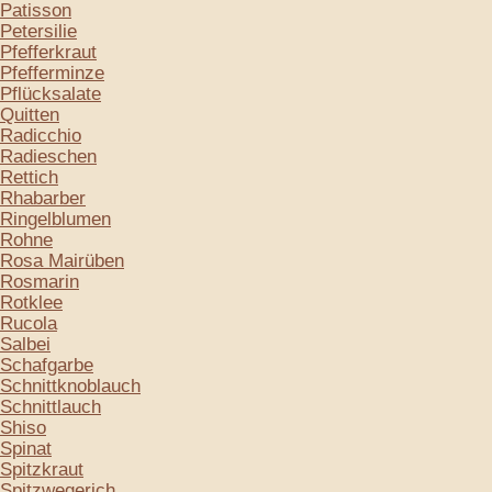
Patisson
Petersilie
Pfefferkraut
Pfefferminze
Pflücksalate
Quitten
Radicchio
Radieschen
Rettich
Rhabarber
Ringelblumen
Rohne
Rosa Mairüben
Rosmarin
Rotklee
Rucola
Salbei
Schafgarbe
Schnittknoblauch
Schnittlauch
Shiso
Spinat
Spitzkraut
Spitzwegerich