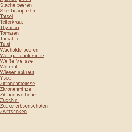
Stachelbeeren
Szechuanpfeffer
Tatsoi
Tellerkraut
Thymian
Tomaten
Tomatillo
Tulsi
Wacholderbeeren
Weingartenpfirsiche
Weiße Melisse
Wermut
Wiesenlabkraut
Ysop
Zitronenmelisse
Zitronenminze
Zitronenverbene
Zucchini
Zuckererbsenschoten
Zwetschken