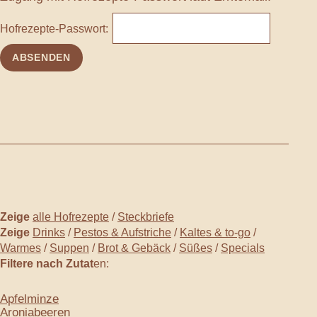
Hofrezepte-Passwort:
Zeige
alle Hofrezepte
/
Steckbriefe
Zeige
Drinks
/
Pestos & Aufstriche
/
Kaltes & to-go
/
Warmes
/
Suppen
/
Brot & Gebäck
/
Süßes
/
Specials
Filtere nach Zutat
en:
Apfelminze
Aroniabeeren