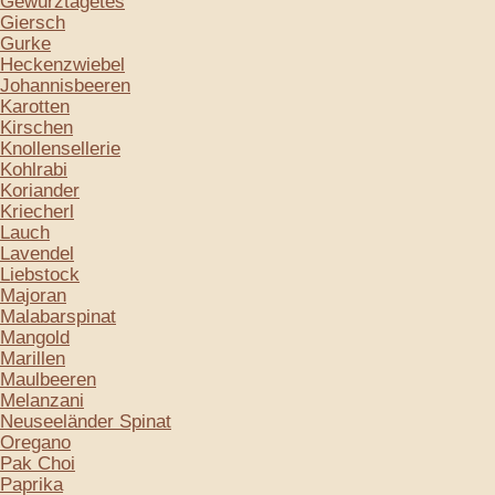
Gewürztagetes
Giersch
Gurke
Heckenzwiebel
Johannisbeeren
Karotten
Kirschen
Knollensellerie
Kohlrabi
Koriander
Kriecherl
Lauch
Lavendel
Liebstock
Majoran
Malabarspinat
Mangold
Marillen
Maulbeeren
Melanzani
Neuseeländer Spinat
Oregano
Pak Choi
Paprika