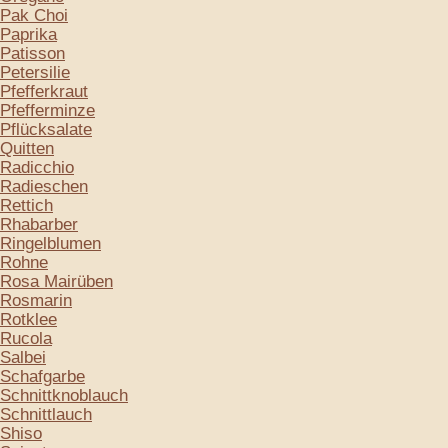
Pak Choi
Paprika
Patisson
Petersilie
Pfefferkraut
Pfefferminze
Pflücksalate
Quitten
Radicchio
Radieschen
Rettich
Rhabarber
Ringelblumen
Rohne
Rosa Mairüben
Rosmarin
Rotklee
Rucola
Salbei
Schafgarbe
Schnittknoblauch
Schnittlauch
Shiso