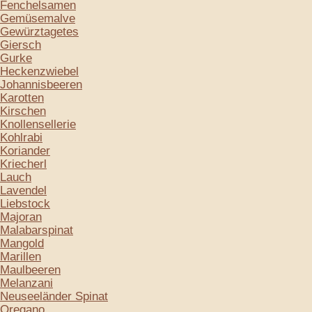
Fenchelsamen
Gemüsemalve
Gewürztagetes
Giersch
Gurke
Heckenzwiebel
Johannisbeeren
Karotten
Kirschen
Knollensellerie
Kohlrabi
Koriander
Kriecherl
Lauch
Lavendel
Liebstock
Majoran
Malabarspinat
Mangold
Marillen
Maulbeeren
Melanzani
Neuseeländer Spinat
Oregano