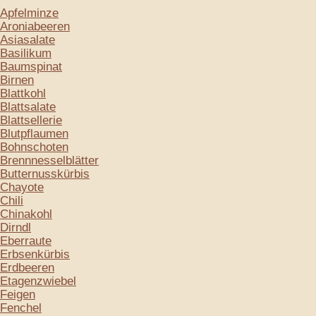
Apfelminze
Aroniabeeren
Asiasalate
Basilikum
Baumspinat
Birnen
Blattkohl
Blattsalate
Blattsellerie
Blutpflaumen
Bohnschoten
Brennnesselblätter
Butternusskürbis
Chayote
Chili
Chinakohl
Dirndl
Eberraute
Erbsenkürbis
Erdbeeren
Etagenzwiebel
Feigen
Fenchel