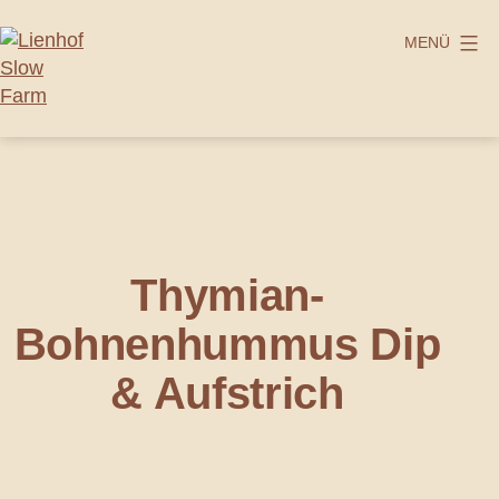
Zum
Inhalt
MENÜ
springen
Lienhof
Slow
Farm
Thymian-
Bohnenhummus Dip
& Aufstrich