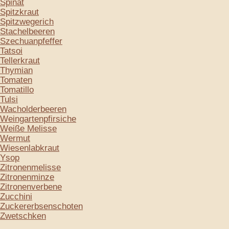
Spinat
Spitzkraut
Spitzwegerich
Stachelbeeren
Szechuanpfeffer
Tatsoi
Tellerkraut
Thymian
Tomaten
Tomatillo
Tulsi
Wacholderbeeren
Weingartenpfirsiche
Weiße Melisse
Wermut
Wiesenlabkraut
Ysop
Zitronenmelisse
Zitronenminze
Zitronenverbene
Zucchini
Zuckererbsenschoten
Zwetschken